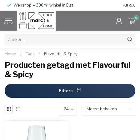
g
Webshop + 300m² winkel in Elst
Gratis ve
4.8
/5.0
0
MENU
Home
/
Tags
/
Flavourful & Spicy
Producten getagd met Flavourful
& Spicy
Filters