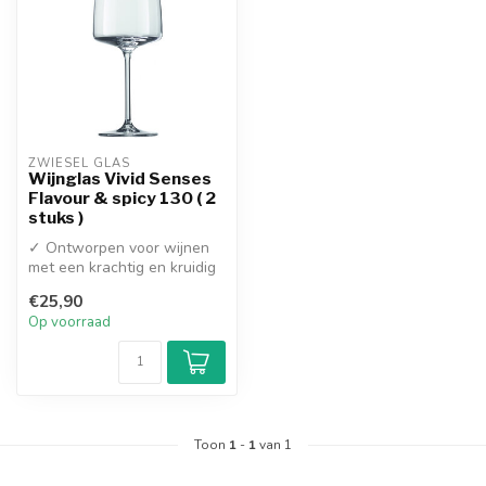
ZWIESEL GLAS
Wijnglas Vivid Senses
Flavour & spicy 130 ( 2
stuks )
✓ Ontworpen voor wijnen
met een krachtig en kruidig
karakter
€25,90
✓ Extreem duurzaam...
Op voorraad
Toon
1
-
1
van 1