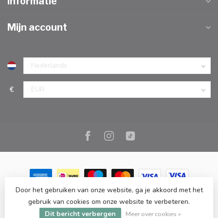
Informatie
Mijn account
€
Door het gebruiken van onze website, ga je akkoord met het
© Copyright 2026 Marc Cook & Home | Webshop | Fysieke
gebruik van cookies om onze website te verbeteren.
kookwinkel in Elst |
- Powered by
Lightspeed
-
Lightspeed design
Dit bericht verbergen
by
Dyvelopment
Meer over cookies »