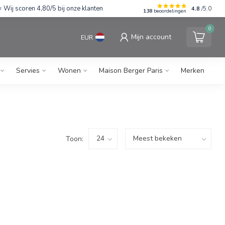
Wij scoren 4,80/5 bij onze klanten
4.8
/5.0
138
beoordelingen
0
Mijn account
EUR
Servies
Wonen
Maison Berger Paris
Merken
Toon: