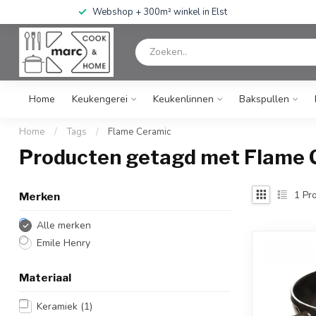
Webshop + 300m² winkel in Elst
Home
Keukengerei
Keukenlinnen
Bakspullen
Home
/
Tags
/
Flame Ceramic
Producten getagd met Flame 
1
Pro
Merken
Alle merken
Emile Henry
Materiaal
Keramiek
(1)