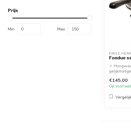
Prijs
Min
Max
EMILE HEN
Fondue se
✓ Hoogwaar
gelijkmatig
✓ Geschikt v
€145,00
Op voorraa
Vergelij