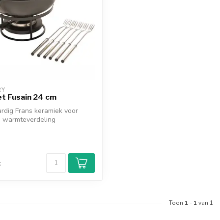
RY
t Fusain 24 cm
dig Frans keramiek voor
e warmteverdeling
oor ...
d
k
Toon
1
-
1
van 1