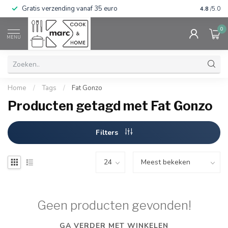
Gratis verzending vanaf 35 euro
⭐⭐⭐⭐⭐ Wij
4.8
/5.0
0
MENU
Home
/
Tags
/
Fat Gonzo
Producten getagd met Fat Gonzo
Filters
Geen producten gevonden!
GA VERDER MET WINKELEN