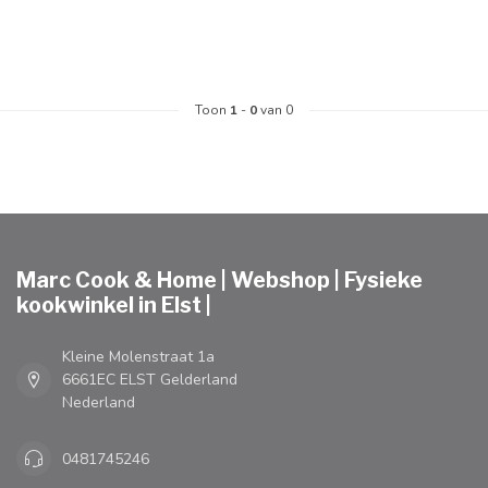
Toon
1
-
0
van 0
Marc Cook & Home | Webshop | Fysieke
kookwinkel in Elst |
Kleine Molenstraat 1a
6661EC ELST Gelderland
Nederland
0481745246