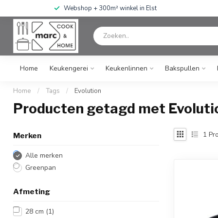
Webshop + 300m² winkel in Elst
Home
Keukengerei
Keukenlinnen
Bakspullen
Home
/
Tags
/
Evolution
Producten getagd met Evoluti
1
Pro
Merken
Alle merken
Greenpan
Afmeting
28 cm
(1)