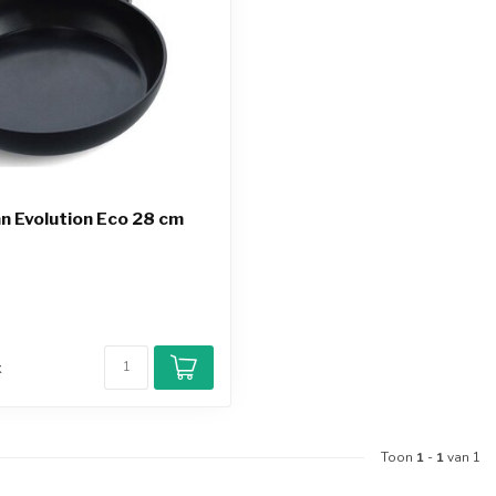
 Evolution Eco 28 cm
d
k
Toon
1
-
1
van 1