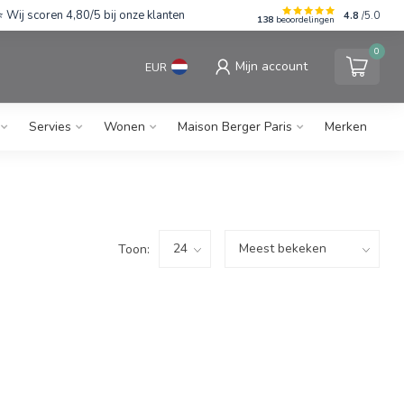
Wij scoren 4,80/5 bij onze klanten
4.8
/5.0
138
beoordelingen
0
Mijn account
EUR
Servies
Wonen
Maison Berger Paris
Merken
Toon: