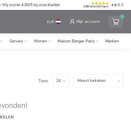
Wij scoren 4,80/5 bij onze klanten
4.8
/5.0
138
beoordelingen
0
Mijn account
EUR
Servies
Wonen
Maison Berger Paris
Merken
Toon:
evonden!
KELEN