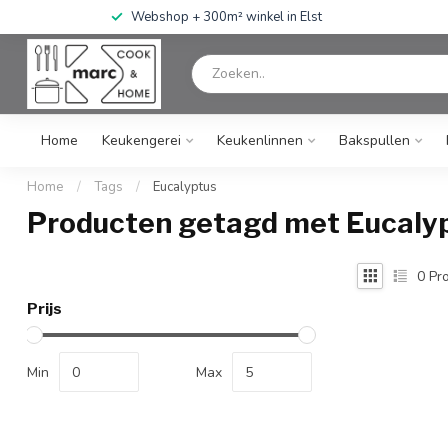
Webshop + 300m² winkel in Elst
Home
Keukengerei
Keukenlinnen
Bakspullen
Home
/
Tags
/
Eucalyptus
Producten getagd met Eucaly
0
Pro
Prijs
Min
Max