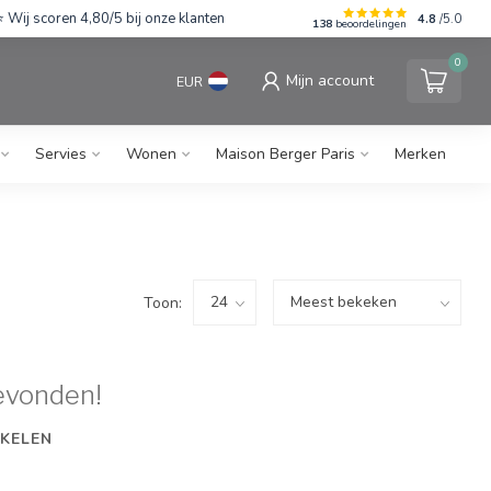
Wij scoren 4,80/5 bij onze klanten
4.8
/5.0
138
beoordelingen
0
Mijn account
EUR
Servies
Wonen
Maison Berger Paris
Merken
Toon:
evonden!
KELEN