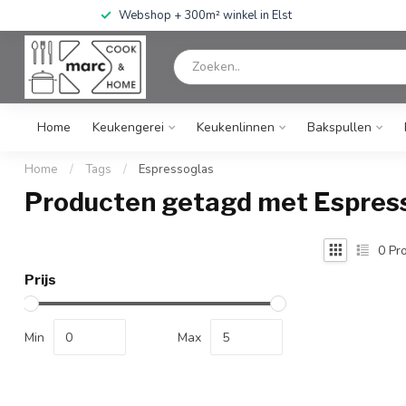
Webshop + 300m² winkel in Elst
Home
Keukengerei
Keukenlinnen
Bakspullen
Home
/
Tags
/
Espressoglas
Producten getagd met Espres
0
Pro
Prijs
Min
Max