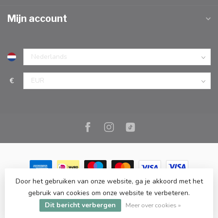
Mijn account
€
Door het gebruiken van onze website, ga je akkoord met het
© Copyright 2026 Marc Cook & Home | Webshop | Fysieke
gebruik van cookies om onze website te verbeteren.
kookwinkel in Elst |
- Powered by
Lightspeed
-
Lightspeed design
Dit bericht verbergen
by
Dyvelopment
Meer over cookies »