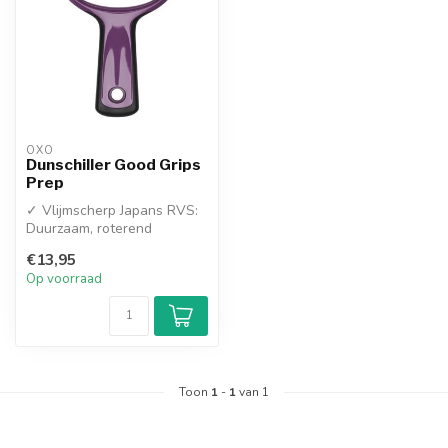
OXO
Dunschiller Good Grips
Prep
✓ Vlijmscherp Japans RVS:
Duurzaam, roterend
roestvrijstalen mes dat
€13,95
soepel meeb...
Op voorraad
Toon
1
-
1
van 1