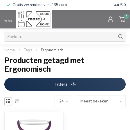
Gratis verzending vanaf 35 euro
⭐⭐⭐⭐⭐ Wij
4.8
/5.0
0
MENU
Home
/
Tags
/
Ergonomisch
Producten getagd met
Ergonomisch
Filters