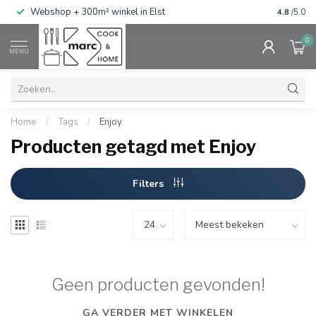
g
Webshop + 300m² winkel in Elst
Gratis ve
4.8
/5.0
0
MENU
Home
/
Tags
/
Enjoy
Producten getagd met Enjoy
Filters
Geen producten gevonden!
GA VERDER MET WINKELEN