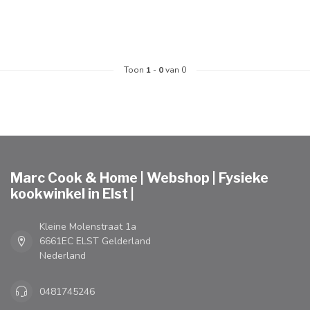
Toon
1
-
0
van 0
Marc Cook & Home | Webshop | Fysieke
kookwinkel in Elst |
Kleine Molenstraat 1a
6661EC ELST Gelderland
Nederland
0481745246