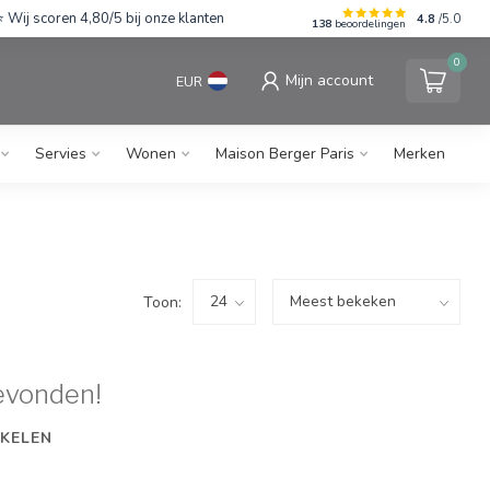
Wij scoren 4,80/5 bij onze klanten
4.8
/5.0
138
beoordelingen
0
Mijn account
EUR
Servies
Wonen
Maison Berger Paris
Merken
Toon:
evonden!
KELEN