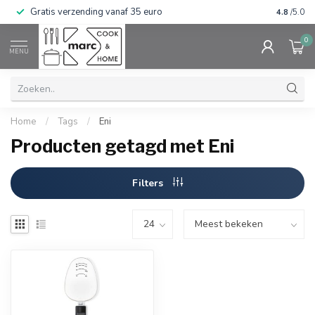
Gratis verzending vanaf 35 euro
⭐⭐⭐⭐⭐ Wij
4.8
/5.0
0
MENU
Home
/
Tags
/
Eni
Producten getagd met Eni
Filters