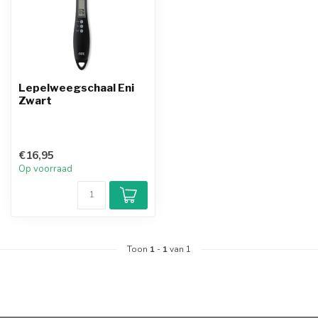
Lepelweegschaal Eni
Zwart
€16,95
Op voorraad
Toon
1
-
1
van 1