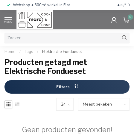
g
Webshop + 300m² winkel in Elst
Gratis ve
4.8
/5.0
0
MENU
Home
/
Tags
/
Elektrische Fondueset
Producten getagd met
Elektrische Fondueset
Filters
Geen producten gevonden!