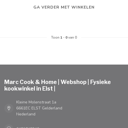
GA VERDER MET WINKELEN
Toon
1
-
0
van 0
Marc Cook & Home | Webshop | Fysieke
kookwinkel in Elst |
Kleine Molenstraat 1a
6661EC ELST Gelderland
Nederland