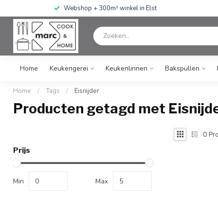
Webshop + 300m² winkel in Elst
Home
Keukengerei
Keukenlinnen
Bakspullen
Home
/
Tags
/
Eisnijder
Producten getagd met Eisnijd
0
Pro
Prijs
Min
Max