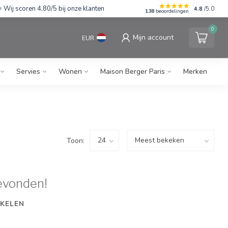
Wij scoren 4,80/5 bij onze klanten
4.8
/5.0
138
beoordelingen
0
Mijn account
EUR
Servies
Wonen
Maison Berger Paris
Merken
Toon:
evonden!
KELEN