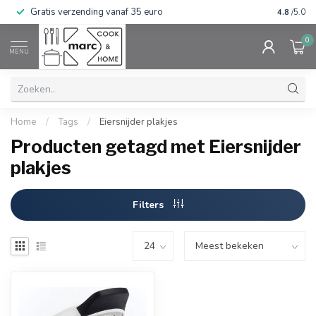
Gratis verzending vanaf 35 euro
⭐⭐⭐⭐⭐ Wij
4.8
/5.0
0
MENU
Home
/
Tags
/
Eiersnijder plakjes
Producten getagd met Eiersnijder
plakjes
Filters