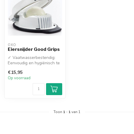
OXO
Eiersnijder Good Grips
✓ Vaatwasserbestendig:
Eenvoudig en hygiënisch te
reinigen
€15,95
✓ Vlijmscherpe RVS ...
Op voorraad
Toon
1
-
1
van 1