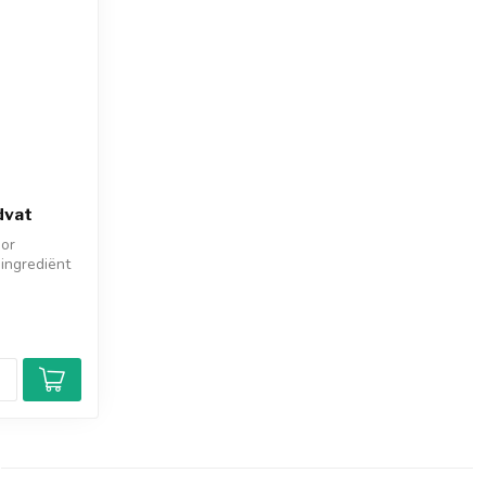
dvat
oor
ingrediënt