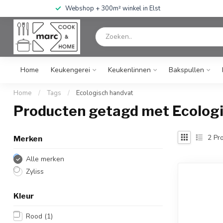
Webshop + 300m² winkel in Elst
Home
Keukengerei
Keukenlinnen
Bakspullen
Home
/
Tags
/
Ecologisch handvat
Producten getagd met Ecolog
2
Pro
Merken
Alle merken
Zyliss
Kleur
Rood
(1)