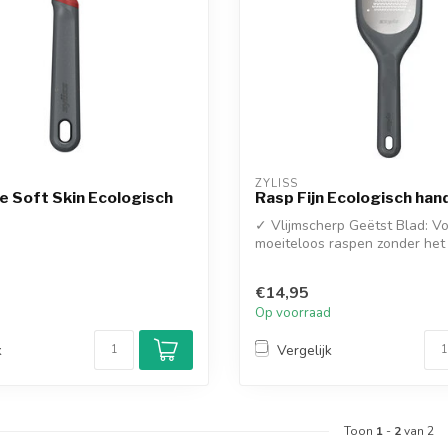
ZYLISS
e Soft Skin Ecologisch
Rasp Fijn Ecologisch han
✓ Vlijmscherp Geëtst Blad: V
moeiteloos raspen zonder het 
te plett...
€14,95
d
Op voorraad
k
Vergelijk
Toon
1
-
2
van 2