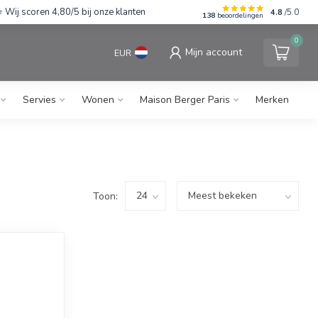
Wij scoren 4,80/5 bij onze klanten
4.8
/5.0
138
beoordelingen
0
Mijn account
EUR
Servies
Wonen
Maison Berger Paris
Merken
Toon: