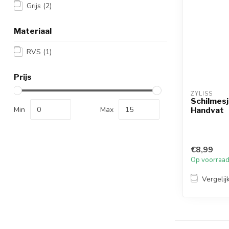
Grijs
(2)
Materiaal
RVS
(1)
Prijs
ZYLISS
Schilmesj
Min
Max
Handvat
€8,99
Op voorraa
Vergelij