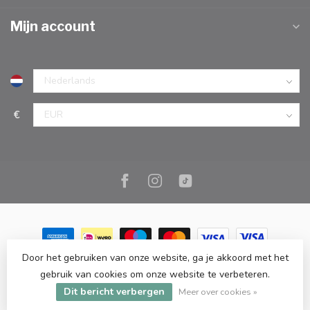
Mijn account
€
Door het gebruiken van onze website, ga je akkoord met het
© Copyright 2026 Marc Cook & Home | Webshop | Fysieke
gebruik van cookies om onze website te verbeteren.
kookwinkel in Elst |
- Powered by
Lightspeed
-
Lightspeed design
Dit bericht verbergen
by
Dyvelopment
Meer over cookies »