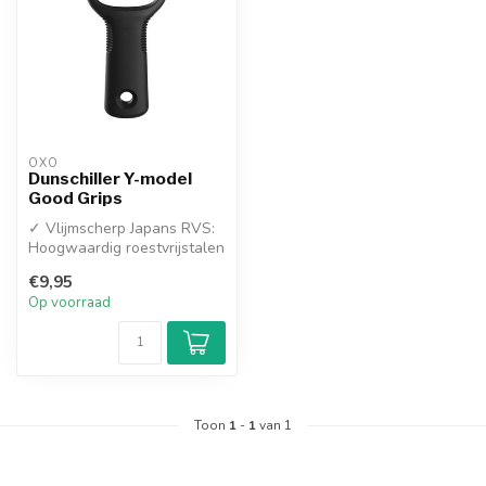
OXO
Dunschiller Y-model
Good Grips
✓ Vlijmscherp Japans RVS:
Hoogwaardig roestvrijstalen
mes snijdt soepel
€9,95
✓ Good ...
Op voorraad
Toon
1
-
1
van 1