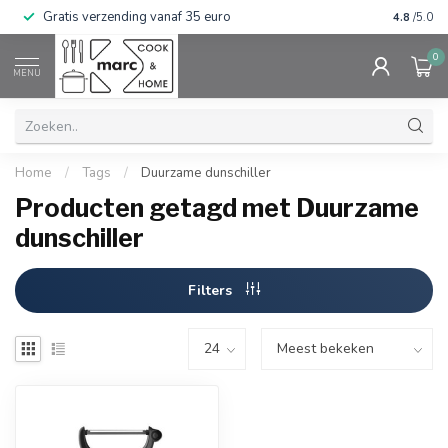
Gratis verzending vanaf 35 euro
⭐⭐⭐⭐⭐ Wij
4.8
/5.0
0
MENU
Home
/
Tags
/
Duurzame dunschiller
Producten getagd met Duurzame
dunschiller
Filters