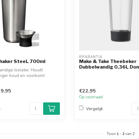
BRABANTIA
shaker SteeL 700ml
Make & Take Theebeker
Dubbelwandig 0,36L Donk
ndige Isolatie: Houdt
anger koud en voorkomt
 de...
9,95
€22,95
d
Op voorraad
k
Vergelijk
Toon
1
-
2
van 2