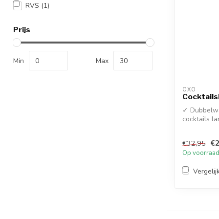
RVS
(1)
Prijs
Min
Max
OXO
Cocktail
✓ Dubbelwa
cocktails l
condens aan
€2
€32,95
Op voorraa
Vergelij