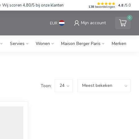
Wij scoren 4,80/5 bij onze klanten
4.8
/5.0
138
beoordelingen
0
Mijn account
EUR
Servies
Wonen
Maison Berger Paris
Merken
Toon: