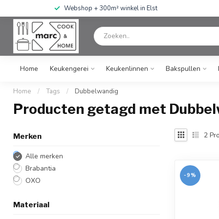
Webshop + 300m² winkel in Elst
Home
Keukengerei
Keukenlinnen
Bakspullen
Home
/
Tags
/
Dubbelwandig
Producten getagd met Dubbe
2
Pro
Merken
Alle merken
Brabantia
-9%
OXO
Materiaal