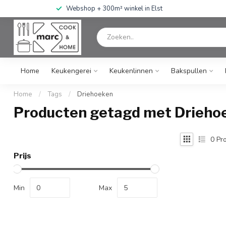
Webshop + 300m² winkel in Elst
Home
Keukengerei
Keukenlinnen
Bakspullen
Home
/
Tags
/
Driehoeken
Producten getagd met Drieho
0
Pro
Prijs
Min
Max