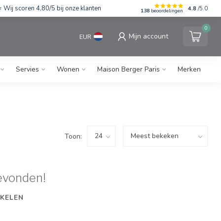
Wij scoren 4,80/5 bij onze klanten
4.8
/5.0
138
beoordelingen
0
Mijn account
EUR
Servies
Wonen
Maison Berger Paris
Merken
Toon:
evonden!
KELEN