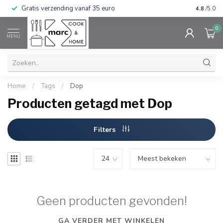
Gratis verzending vanaf 35 euro
⭐⭐⭐⭐⭐ Wij
4.8
/5.0
0
MENU
Home
/
Tags
/
Dop
Producten getagd met Dop
Filters
Geen producten gevonden!
GA VERDER MET WINKELEN