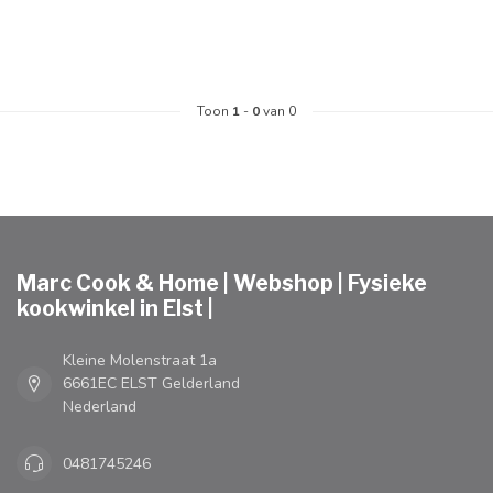
Toon
1
-
0
van 0
Marc Cook & Home | Webshop | Fysieke
kookwinkel in Elst |
Kleine Molenstraat 1a
6661EC ELST Gelderland
Nederland
0481745246