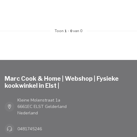
Toon
1
-
0
van 0
Marc Cook & Home | Webshop | Fysieke
kookwinkel in Elst |
Kleine Molenstraat 1a
6661EC ELST Gelderland
Nederland
0481745246