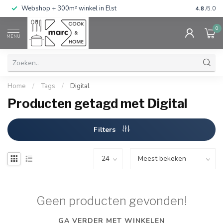
g
Webshop + 300m² winkel in Elst
Gratis ve
4.8
/5.0
0
MENU
Home
/
Tags
/
Digital
Producten getagd met Digital
Filters
Geen producten gevonden!
GA VERDER MET WINKELEN