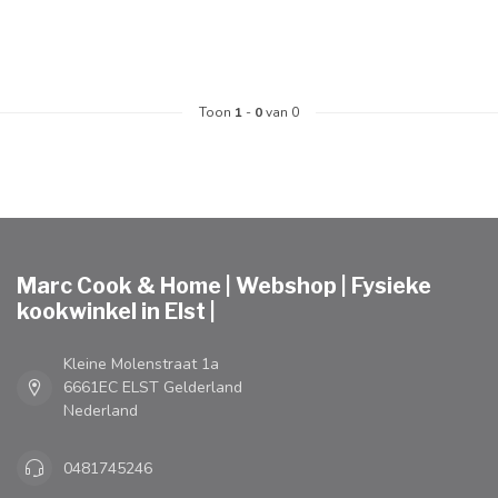
Toon
1
-
0
van 0
Marc Cook & Home | Webshop | Fysieke
kookwinkel in Elst |
Kleine Molenstraat 1a
6661EC ELST Gelderland
Nederland
0481745246