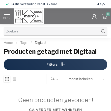
Gratis verzending vanaf 35 euro
⭐⭐⭐⭐⭐ Wij
4.8
/5.0
0
MENU
Home
/
Tags
/
Digitaal
Producten getagd met Digitaal
Filters
Geen producten gevonden!
GA VERDER MET WINKELEN