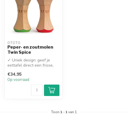
OTOTO
Peper- en zoutmolen
Twin Spice
✓ Uniek design: geef je
eettafel direct een frisse,
vrolijke uitstraling met dez...
€34,95
Op voorraad
Toon
1
-
1
van 1