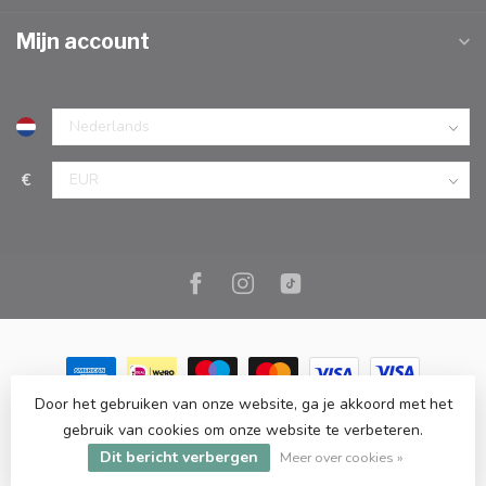
Mijn account
€
Door het gebruiken van onze website, ga je akkoord met het
© Copyright 2026 Marc Cook & Home | Webshop | Fysieke
gebruik van cookies om onze website te verbeteren.
kookwinkel in Elst |
- Powered by
Lightspeed
-
Lightspeed design
Dit bericht verbergen
by
Dyvelopment
Meer over cookies »