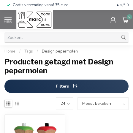
Gratis verzending vanaf 35 euro
⭐⭐⭐⭐⭐ Wij
4.8
/5.0
0
MENU
Home
/
Tags
/
Design pepermolen
Producten getagd met Design
pepermolen
Filters