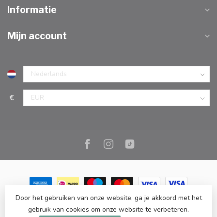
Informatie
Mijn account
€
Door het gebruiken van onze website, ga je akkoord met het
© Copyright 2026 Marc Cook & Home | Webshop | Fysieke
gebruik van cookies om onze website te verbeteren.
kookwinkel in Elst |
- Powered by
Lightspeed
-
Lightspeed design