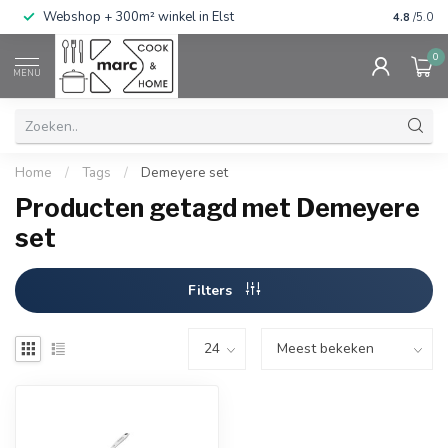
g
Webshop + 300m² winkel in Elst
Gratis ve
4.8
/5.0
0
MENU
Home
/
Tags
/
Demeyere set
Producten getagd met Demeyere
set
Filters