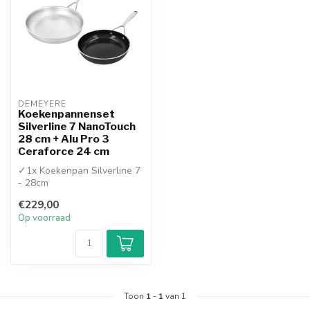
DEMEYERE
Koekenpannenset
Silverline 7 NanoTouch
28 cm + Alu Pro 3
Ceraforce 24 cm
✓1x Koekenpan Silverline 7
- 28cm
✓1x koekenpan Alu Pro 3 -
€229,00
24cm
Op voorraad
Toon
1
-
1
van 1