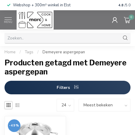
g
Webshop + 300m² winkel in Elst
Gratis ve
4.8
/5.0
0
MENU
Home
/
Tags
/
Demeyere aspergepan
Producten getagd met Demeyere
aspergepan
Filters
-49%