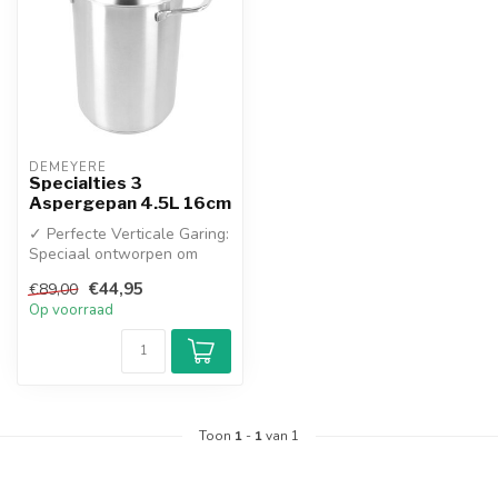
DEMEYERE
Specialties 3
Aspergepan 4.5L 16cm
✓ Perfecte Verticale Garing:
Speciaal ontworpen om
asperges rechtopstaand te
€44,95
€89,00
kok...
Op voorraad
Toon
1
-
1
van 1