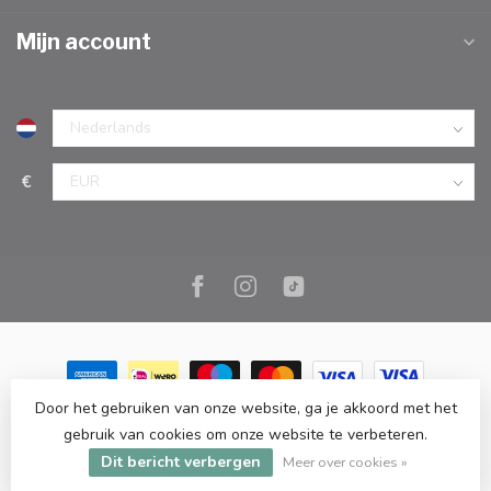
Mijn account
€
Door het gebruiken van onze website, ga je akkoord met het
© Copyright 2026 Marc Cook & Home | Webshop | Fysieke
gebruik van cookies om onze website te verbeteren.
kookwinkel in Elst |
- Powered by
Lightspeed
-
Lightspeed design
Dit bericht verbergen
by
Dyvelopment
Meer over cookies »