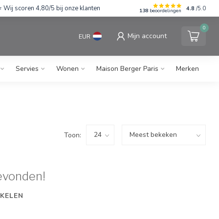
Wij scoren 4,80/5 bij onze klanten
4.8
/5.0
138
beoordelingen
0
Mijn account
EUR
Servies
Wonen
Maison Berger Paris
Merken
Toon:
evonden!
KELEN