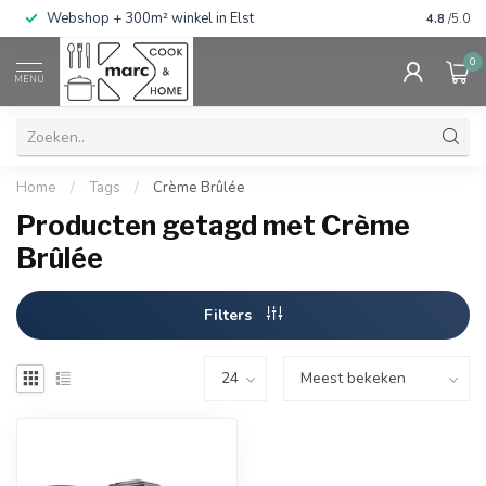
g
Webshop + 300m² winkel in Elst
Gratis ve
4.8
/5.0
0
MENU
Home
/
Tags
/
Crème Brûlée
Producten getagd met Crème
Brûlée
Filters