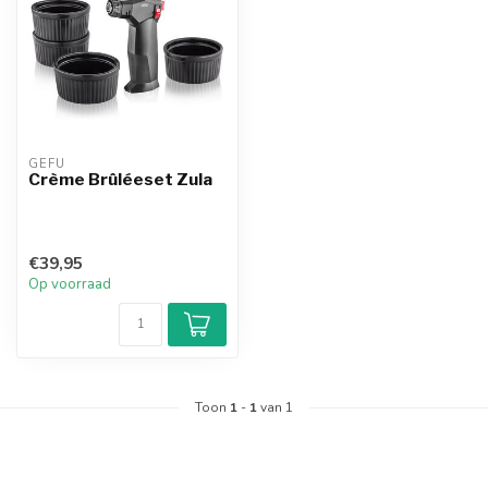
GEFU
Crème Brûléeset Zula
€39,95
Op voorraad
Toon
1
-
1
van 1