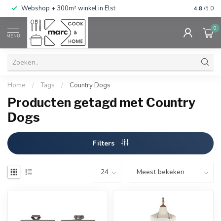
g
Webshop + 300m² winkel in Elst
Gratis ve
4.8
/5.0
0
MENU
Home
/
Tags
/
Country Dogs
Producten getagd met Country
Dogs
Filters