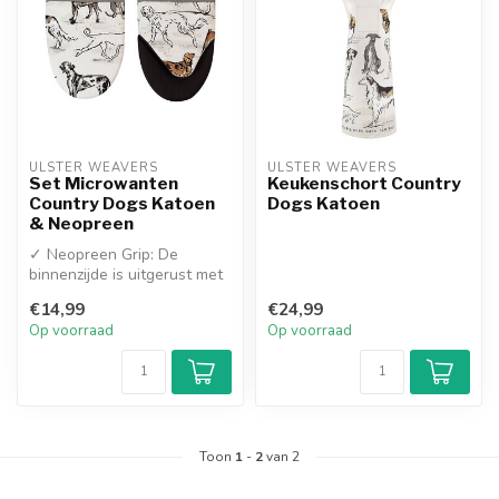
ULSTER WEAVERS
ULSTER WEAVERS
Set Microwanten
Keukenschort Country
Country Dogs Katoen
Dogs Katoen
& Neopreen
✓ Neopreen Grip: De
binnenzijde is uitgerust met
een hoogwaardige
€14,99
€24,99
neopreen hoes ...
Op voorraad
Op voorraad
Toon
1
-
2
van 2