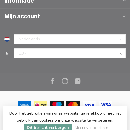
Informatie
Mijn account
€
Door het gebruiken van onze website, ga je akkoord met het
© Copyright 2026 Marc Cook & Home | Webshop | Fysieke
gebruik van cookies om onze website te verbeteren.
kookwinkel in Elst |
- Powered by
Lightspeed
-
Lightspeed design
Dit bericht verbergen
by
Dyvelopment
Meer over cookies »