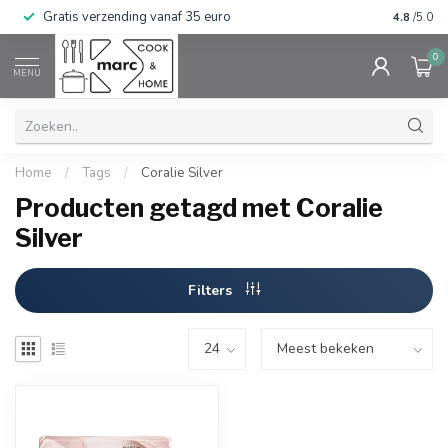
Gratis verzending vanaf 35 euro
⭐⭐⭐⭐⭐ Wij
4.8
/5.0
0
MENU
Home
/
Tags
/
Coralie Silver
Producten getagd met Coralie
Silver
Filters