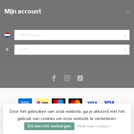
Mijn account
€
Door het gebruiken van onze website, ga je akkoord met het
© Copyright 2026 Marc Cook & Home | Webshop | Fysieke
gebruik van cookies om onze website te verbeteren.
kookwinkel in Elst |
- Powered by
Lightspeed
-
Lightspeed design
Dit bericht verbergen
by
Dyvelopment
Meer over cookies »