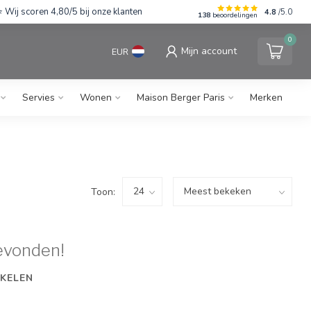
Wij scoren 4,80/5 bij onze klanten
4.8
/5.0
138
beoordelingen
0
Mijn account
EUR
Servies
Wonen
Maison Berger Paris
Merken
Toon:
evonden!
KELEN