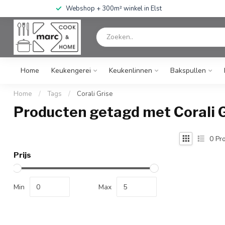
Webshop + 300m² winkel in Elst
Home
Keukengerei
Keukenlinnen
Bakspullen
Home
/
Tags
/
Corali Grise
Producten getagd met Corali 
0
Pro
Prijs
Min
Max