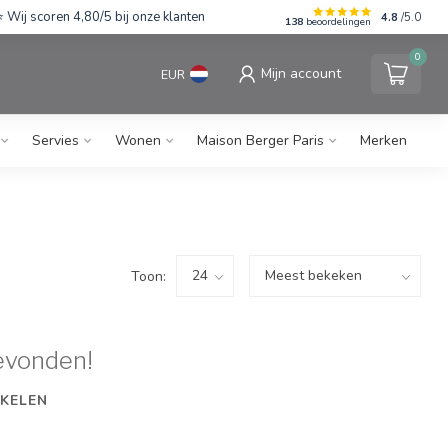
Wij scoren 4,80/5 bij onze klanten
4.8
/5.0
138
beoordelingen
0
Mijn account
EUR
Servies
Wonen
Maison Berger Paris
Merken
Toon:
evonden!
KELEN