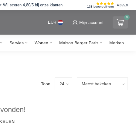
Wij scoren 4,80/5 bij onze klanten
4.8
/5.0
138
beoordelingen
0
Mijn account
EUR
Servies
Wonen
Maison Berger Paris
Merken
Toon:
evonden!
KELEN