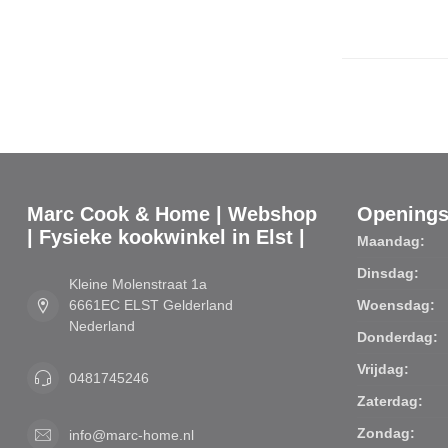
Marc Cook & Home | Webshop
Openings
| Fysieke kookwinkel in Elst |
Maandag:
Dinsdag:
Kleine Molenstraat 1a
6661EC ELST Gelderland
Woensdag:
Nederland
Donderdag:
Vrijdag:
0481745246
Zaterdag:
Zondag:
info@marc-home.nl