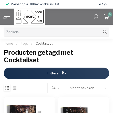
g
Webshop + 300m² winkel in Elst
Gratis ve
4.8
/5.0
0
MENU
Home
/
Tags
/
Cocktailset
Producten getagd met
Cocktailset
Filters