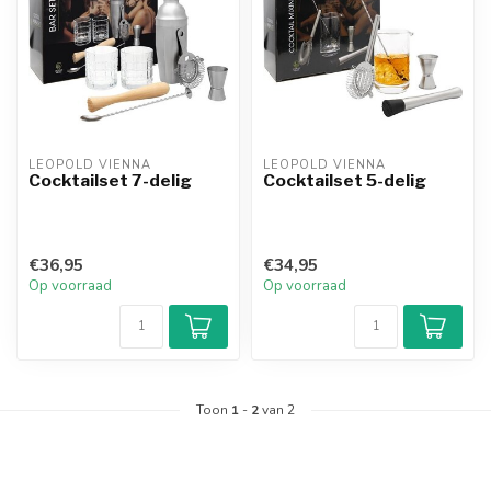
LEOPOLD VIENNA
LEOPOLD VIENNA
Cocktailset 7-delig
Cocktailset 5-delig
€36,95
€34,95
Op voorraad
Op voorraad
Toon
1
-
2
van 2