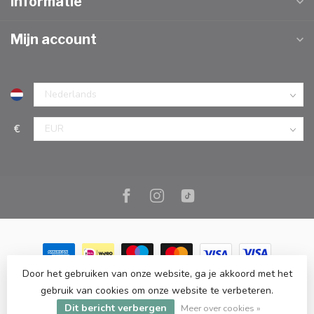
Informatie
Mijn account
€
Door het gebruiken van onze website, ga je akkoord met het
© Copyright 2026 Marc Cook & Home | Webshop | Fysieke
gebruik van cookies om onze website te verbeteren.
kookwinkel in Elst |
- Powered by
Lightspeed
-
Lightspeed design
Dit bericht verbergen
by
Dyvelopment
Meer over cookies »