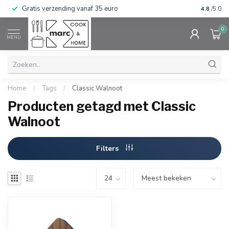
Gratis verzending vanaf 35 euro
⭐⭐⭐⭐⭐ Wij
4.8
/5.0
0
MENU
Home
/
Tags
/
Classic Walnoot
Producten getagd met Classic
Walnoot
Filters