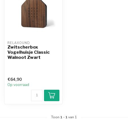
RELAXOUND
Zwitscherbox
Vogelhuisje Classic
Walnoot Zwart
€64,90
Op voorraad
Toon
1
-
1
van 1