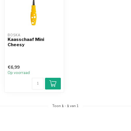
BOSKA
Kaasschaaf Mini
Cheesy
€6,99
Op voorraad
Toon
1
-
1
van 1