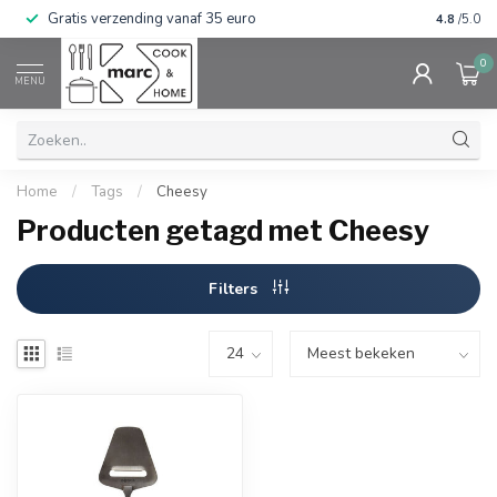
Gratis verzending vanaf 35 euro
⭐⭐⭐⭐⭐ Wij
4.8
/5.0
0
MENU
Home
/
Tags
/
Cheesy
Producten getagd met Cheesy
Filters