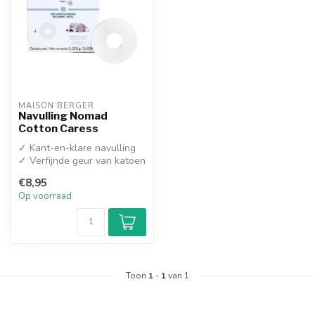
MAISON BERGER
Navulling Nomad
Cotton Caress
✓ Kant-en-klare navulling
✓ Verfijnde geur van katoen
en witte muskus voor een ...
€8,95
Op voorraad
Toon
1
-
1
van 1