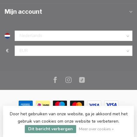
Mijn account
€
Door het gebruiken van onze website, ga je akkoord met het
© Copyright 2026 Marc Cook & Home | Webshop | Fysieke
gebruik van cookies om onze website te verbeteren.
kookwinkel in Elst |
- Powered by
Lightspeed
-
Lightspeed design
Dit bericht verbergen
by
Dyvelopment
Meer over cookies »