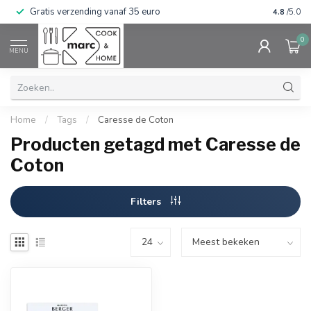
Gratis verzending vanaf 35 euro
⭐⭐⭐⭐⭐ Wij
4.8
/5.0
0
MENU
Home
/
Tags
/
Caresse de Coton
Producten getagd met Caresse de
Coton
Filters