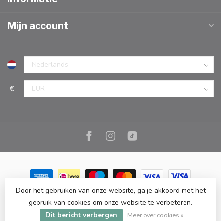
Mijn account
€
Door het gebruiken van onze website, ga je akkoord met het
© Copyright 2026 Marc Cook & Home | Webshop | Fysieke
gebruik van cookies om onze website te verbeteren.
kookwinkel in Elst |
- Powered by
Lightspeed
-
Lightspeed design
by
Dyvelopment
Dit bericht verbergen
Meer over cookies »