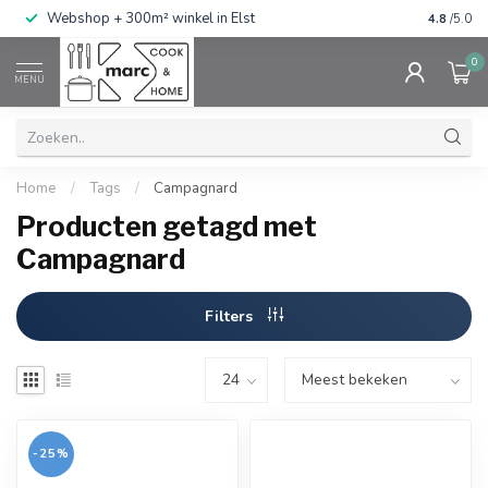
g
Webshop + 300m² winkel in Elst
Gratis ve
4.8
/5.0
0
MENU
Home
/
Tags
/
Campagnard
Producten getagd met
Campagnard
Filters
-25%