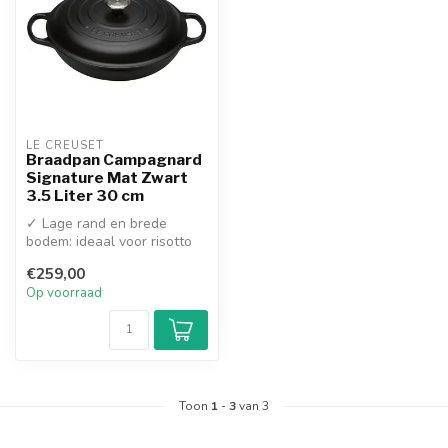
LE CREUSET
Braadpan Campagnard
Signature Mat Zwart
3.5 Liter 30 cm
✓ Lage rand en brede
bodem: ideaal voor risotto
en stoofschotels
€259,00
✓ Zwart emaill...
Op voorraad
Toon
1
-
3
van 3