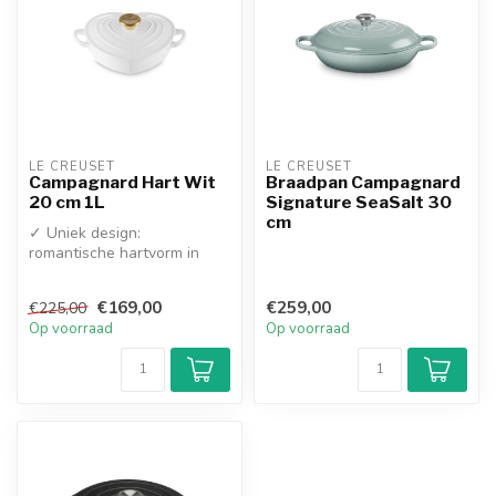
LE CREUSET
LE CREUSET
Campagnard Hart Wit
Braadpan Campagnard
20 cm 1L
Signature SeaSalt 30
cm
✓ Uniek design:
romantische hartvorm in
tijdloos: glanzend wit
✓ Superieure gar...
€169,00
€259,00
€225,00
Op voorraad
Op voorraad