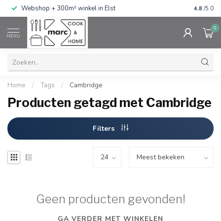
g
Webshop + 300m² winkel in Elst
Gratis ve
4.8
/5.0
0
MENU
Home
/
Tags
/
Cambridge
Producten getagd met Cambridge
Filters
Geen producten gevonden!
GA VERDER MET WINKELEN