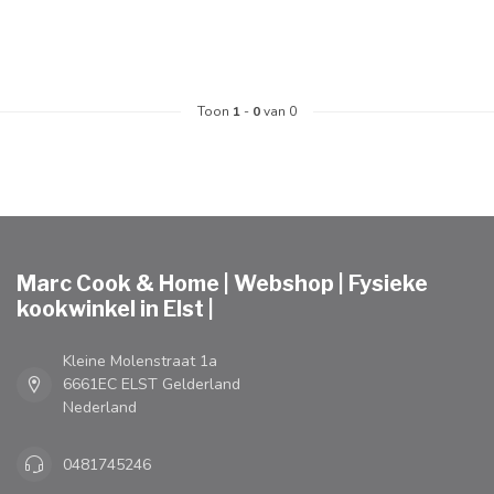
Toon
1
-
0
van 0
Marc Cook & Home | Webshop | Fysieke
kookwinkel in Elst |
Kleine Molenstraat 1a
6661EC ELST Gelderland
Nederland
0481745246