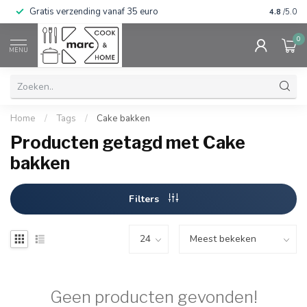
Gratis verzending vanaf 35 euro
⭐⭐⭐⭐⭐ Wij
4.8
/5.0
0
MENU
Home
/
Tags
/
Cake bakken
Producten getagd met Cake
bakken
Filters
Geen producten gevonden!