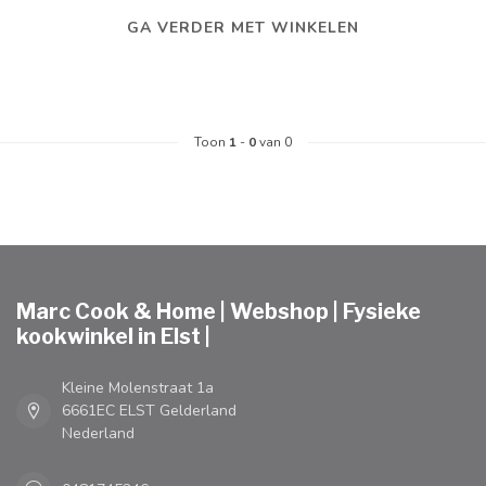
GA VERDER MET WINKELEN
Toon
1
-
0
van 0
Marc Cook & Home | Webshop | Fysieke
kookwinkel in Elst |
Kleine Molenstraat 1a
6661EC ELST Gelderland
Nederland