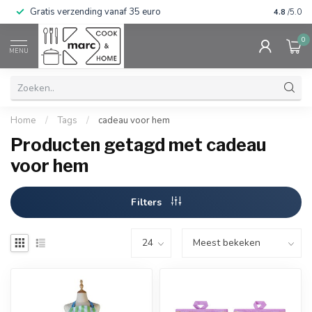
Gratis verzending vanaf 35 euro
⭐⭐⭐⭐⭐ Wij
4.8
/5.0
0
MENU
Home
/
Tags
/
cadeau voor hem
Producten getagd met cadeau
voor hem
Filters