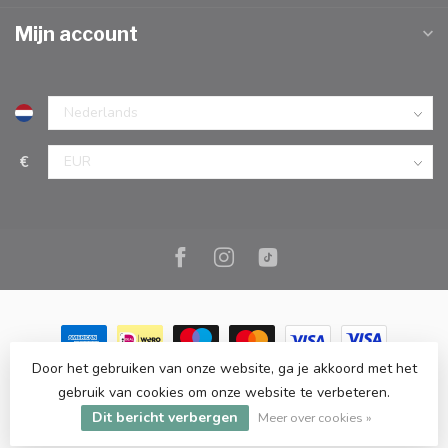
Mijn account
€
Door het gebruiken van onze website, ga je akkoord met het
© Copyright 2026 Marc Cook & Home | Webshop | Fysieke
gebruik van cookies om onze website te verbeteren.
kookwinkel in Elst |
- Powered by
Lightspeed
-
Lightspeed design
by
Dyvelopment
Dit bericht verbergen
Meer over cookies »