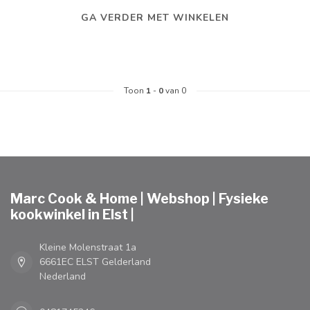
GA VERDER MET WINKELEN
Toon
1
-
0
van 0
Marc Cook & Home | Webshop | Fysieke
kookwinkel in Elst |
Kleine Molenstraat 1a
6661EC ELST Gelderland
Nederland