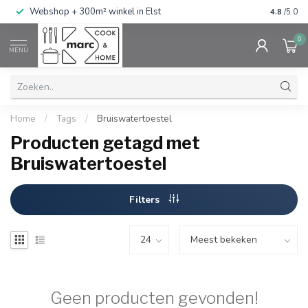
g
Webshop + 300m² winkel in Elst
Gratis ve
4.8
/5.0
0
MENU
Home
/
Tags
/
Bruiswatertoestel
Producten getagd met
Bruiswatertoestel
Filters
Geen producten gevonden!