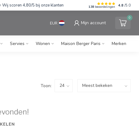
Wij scoren 4,80/5 bij onze klanten
4.8
/5.0
138
beoordelingen
0
Mijn account
EUR
Servies
Wonen
Maison Berger Paris
Merken
Toon:
evonden!
KELEN