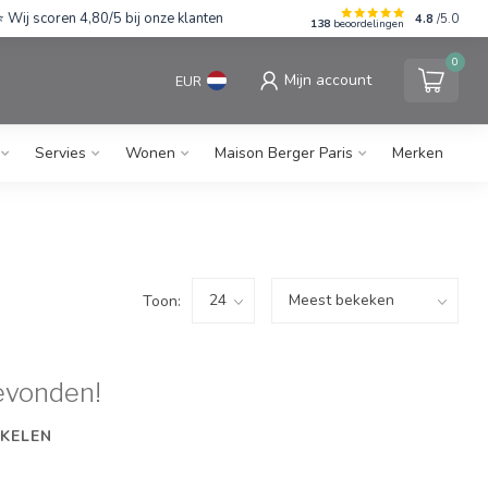
Wij scoren 4,80/5 bij onze klanten
4.8
/5.0
138
beoordelingen
0
Mijn account
EUR
Servies
Wonen
Maison Berger Paris
Merken
Toon:
evonden!
KELEN