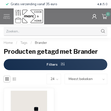
Gratis verzending vanaf 35 euro
⭐⭐⭐⭐⭐ Wij
4.8
/5.0
0
MENU
Home
/
Tags
/
Brander
Producten getagd met Brander
Filters