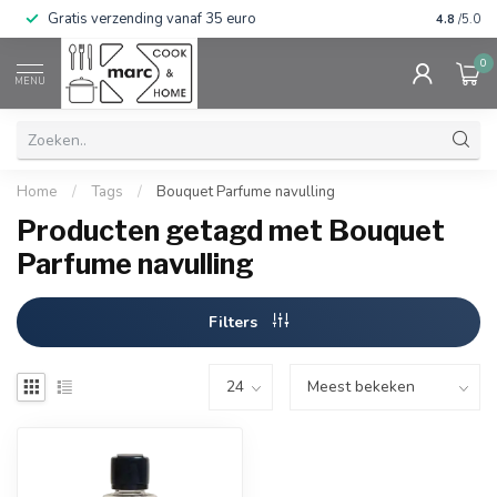
Gratis verzending vanaf 35 euro
⭐⭐⭐⭐⭐ Wij
4.8
/5.0
0
MENU
Home
/
Tags
/
Bouquet Parfume navulling
Producten getagd met Bouquet
Parfume navulling
Filters