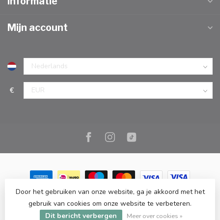
Informatie
Mijn account
€
Door het gebruiken van onze website, ga je akkoord met het
© Copyright 2026 Marc Cook & Home | Webshop | Fysieke
gebruik van cookies om onze website te verbeteren.
kookwinkel in Elst |
- Powered by
Lightspeed
-
Lightspeed design
Dit bericht verbergen
by
Dyvelopment
Meer over cookies »