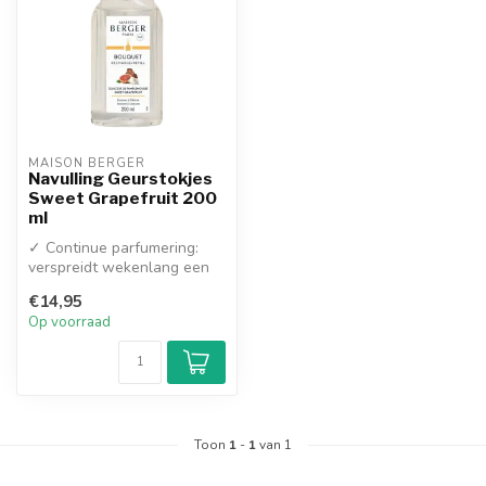
MAISON BERGER
Navulling Geurstokjes
Sweet Grapefruit 200
ml
✓ Continue parfumering:
verspreidt wekenlang een
constante, fruitige geur
€14,95
zonder...
Op voorraad
Toon
1
-
1
van 1