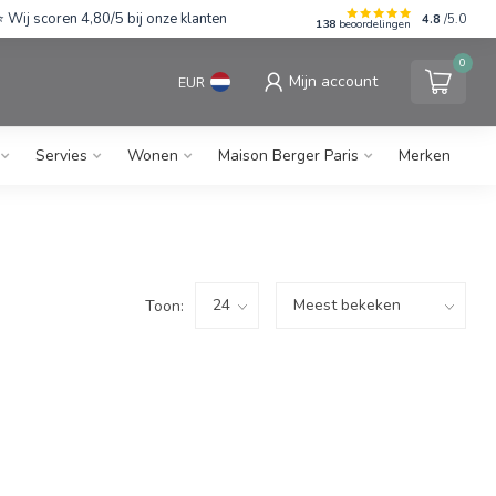
Wij scoren 4,80/5 bij onze klanten
4.8
/5.0
138
beoordelingen
0
Mijn account
EUR
Servies
Wonen
Maison Berger Paris
Merken
Toon: