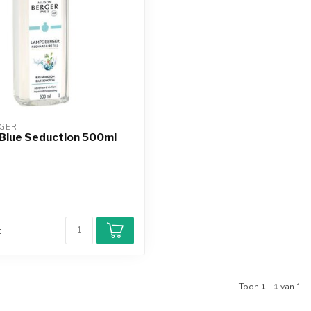
GER
 Blue Seduction 500ml
d
k
Toon
1
-
1
van 1