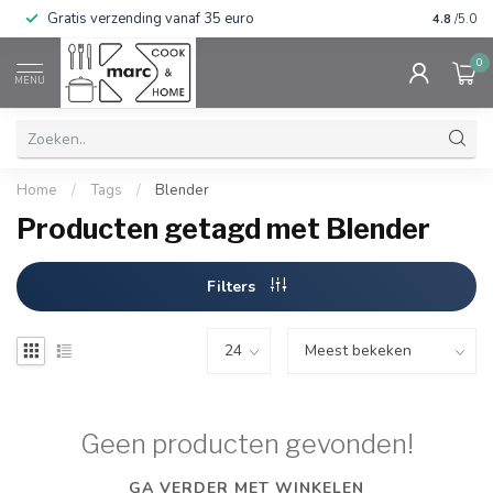
Gratis verzending vanaf 35 euro
⭐⭐⭐⭐⭐ Wij
4.8
/5.0
0
MENU
Home
/
Tags
/
Blender
Producten getagd met Blender
Filters
Geen producten gevonden!
GA VERDER MET WINKELEN