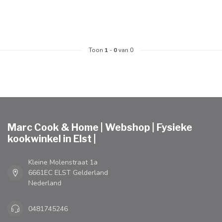
Toon
1
-
0
van 0
Marc Cook & Home | Webshop | Fysieke
kookwinkel in Elst |
Kleine Molenstraat 1a
6661EC ELST Gelderland
Nederland
0481745246