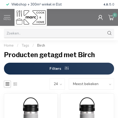
g
Webshop + 300m² winkel in Elst
Gratis ve
4.8
/5.0
0
MENU
Home
/
Tags
/
Birch
Producten getagd met Birch
Filters