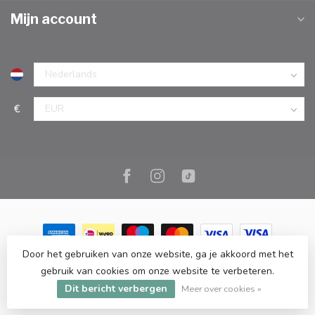
Mijn account
€
Door het gebruiken van onze website, ga je akkoord met het
© Copyright 2026 Marc Cook & Home | Webshop | Fysieke
gebruik van cookies om onze website te verbeteren.
kookwinkel in Elst |
- Powered by
Lightspeed
-
Lightspeed design
Dit bericht verbergen
by
Dyvelopment
Meer over cookies »