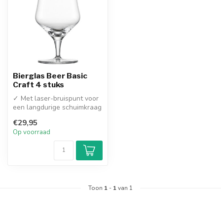
Bierglas Beer Basic
Craft 4 stuks
✓ Met laser-bruispunt voor
een langdurige schuimkraag
✓ Extreem sterk Tritan® k...
€29,95
Op voorraad
Toon
1
-
1
van 1