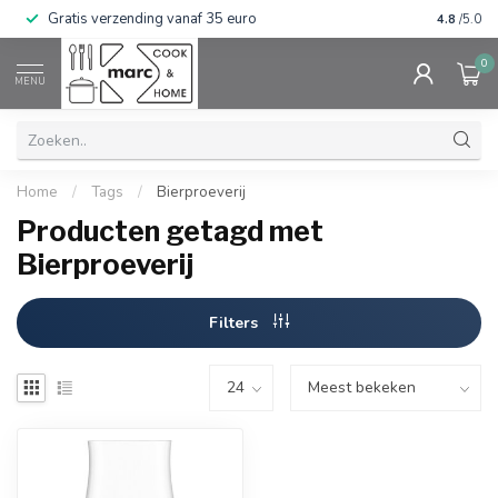
Gratis verzending vanaf 35 euro
⭐⭐⭐⭐⭐ Wij
4.8
/5.0
0
MENU
Home
/
Tags
/
Bierproeverij
Producten getagd met
Bierproeverij
Filters