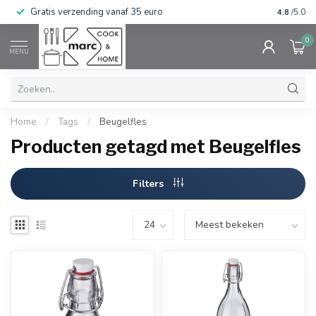
Gratis verzending vanaf 35 euro
⭐⭐⭐⭐⭐ Wij
4.8
/5.0
0
MENU
Home
/
Tags
/
Beugelfles
Producten getagd met Beugelfles
Filters