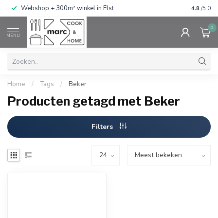
g
Webshop + 300m² winkel in Elst
Gratis ve
4.8
/5.0
0
MENU
Home
/
Tags
/
Beker
Producten getagd met Beker
Filters