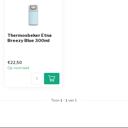
Thermosbeker Etna
Breezy Blue 300ml
€22,50
Op voorraad
Toon
1
-
1
van 1