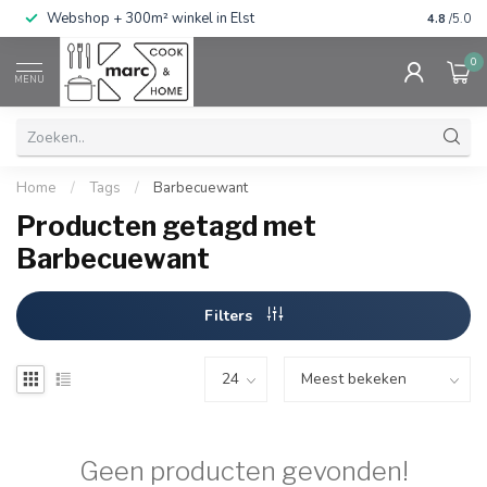
g
Webshop + 300m² winkel in Elst
Gratis ve
4.8
/5.0
0
MENU
Home
/
Tags
/
Barbecuewant
Producten getagd met
Barbecuewant
Filters
Geen producten gevonden!