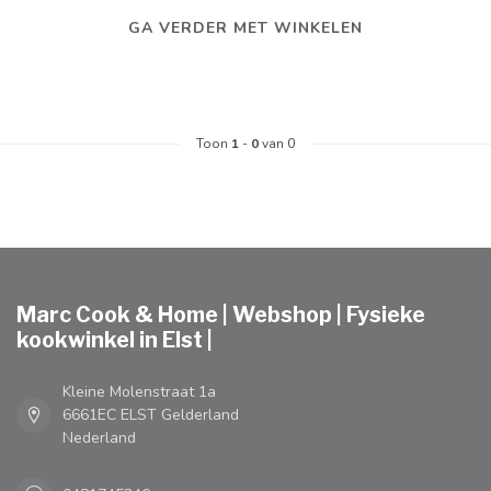
GA VERDER MET WINKELEN
Toon
1
-
0
van 0
Marc Cook & Home | Webshop | Fysieke
kookwinkel in Elst |
Kleine Molenstraat 1a
6661EC ELST Gelderland
Nederland